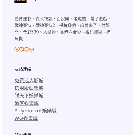
體育運彩、真人視訊、百家樂、老虎機、電子遊戲、
戰神賽特、戰神賽特2、棋牌遊戲、麻將來了、射龍
門、今彩539、大樂透、香港六合彩、視訊賽車、捕
魚機
Facebook
X
YouTube
LinkedIn
友站連結
免費成人影城
信用版娛樂城
朕天下娛樂城
贏家娛樂城
Polymarket娛樂城
WG娛樂城
站內連結