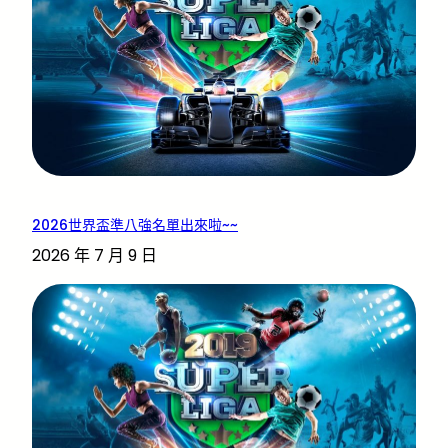
2026世界盃準八強名單出來啦~~
2026 年 7 月 9 日