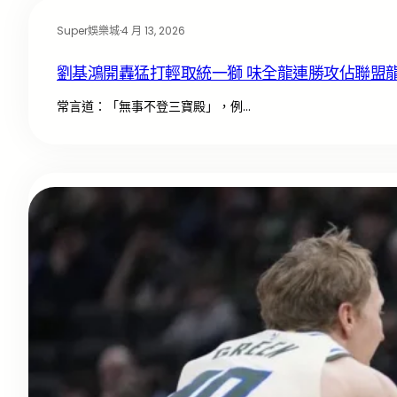
Super娛樂城
·
4 月 13, 2026
劉基鴻開轟猛打輕取統一獅 味全龍連勝攻佔聯盟
常言道：「無事不登三寶殿」，例…