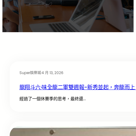
Super娛樂城
·
4 月 13, 2026
龍翔斗六·味全龍二軍雙週報-新秀並起，奔龍而上（W
經過了一個休賽季的思考，最終還…