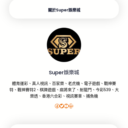
關於Super娛樂城
Super娛樂城
體育運彩、真人視訊、百家樂、老虎機、電子遊戲、戰神賽
特、戰神賽特2、棋牌遊戲、麻將來了、射龍門、今彩539、大
樂透、香港六合彩、視訊賽車、捕魚機
Facebook
X
YouTube
LinkedIn