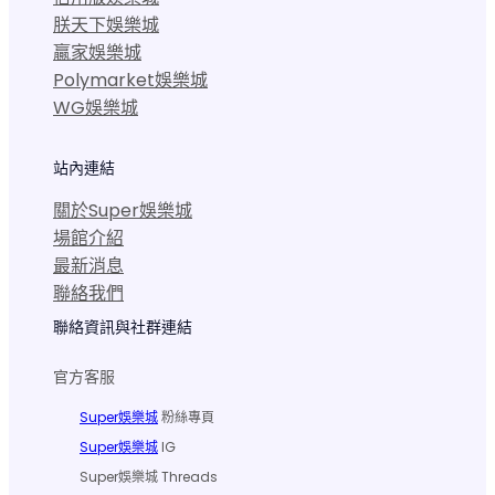
朕天下娛樂城
贏家娛樂城
Polymarket娛樂城
WG娛樂城
站內連結
關於Super娛樂城
場館介紹
最新消息
聯絡我們
聯絡資訊與社群連結
官方客服
Super娛樂城
粉絲專頁
Super娛樂城
IG
Super娛樂城 Threads