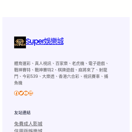
Super娛樂城
體育運彩、真人視訊、百家樂、老虎機、電子遊戲、
戰神賽特、戰神賽特2、棋牌遊戲、麻將來了、射龍
門、今彩539、大樂透、香港六合彩、視訊賽車、捕
魚機
Facebook
X
YouTube
LinkedIn
友站連結
免費成人影城
信用版娛樂城