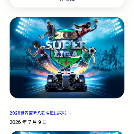
2026世界盃準八強名單出來啦~~
2026 年 7 月 9 日