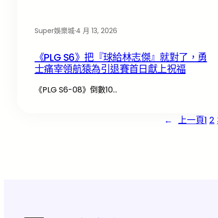
Super娛樂城
·
4 月 13, 2026
《PLG S6》把『球給林志傑』就對了，勇
士痛宰領航猿為引退賽首日獻上祝福
《PLG S6-08》倒數10…
←
上一頁
1
2