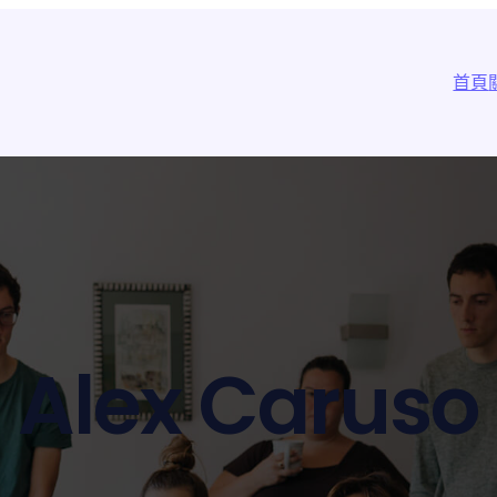
首頁
Alex Caruso