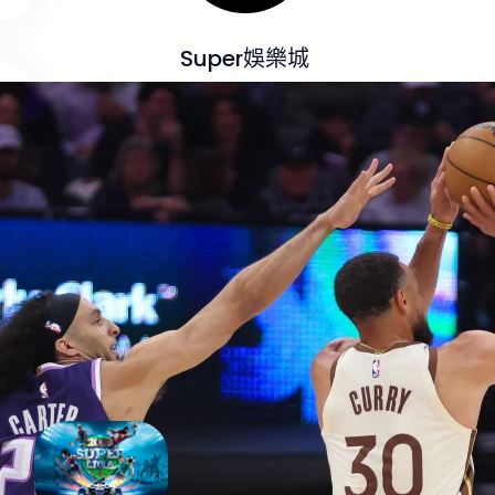
Super娛樂城
體育運彩、真人視訊、百家樂、老虎機、電子遊戲、
戰神賽特、戰神賽特2、棋牌遊戲、麻將來了、射龍
門、今彩539、大樂透、香港六合彩、視訊賽車、捕魚
機
Facebook
X
YouTube
LinkedIn
最新消息
2026世界盃準八強名單出來啦~~