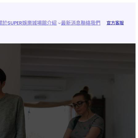
關於SUPER娛樂城
場館介紹
最新消息
聯絡我們
官方客服