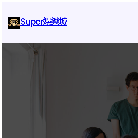
Super娛樂城