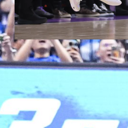
Super娛樂城
·
4 月 13, 2026
NBA》末節亂流斷勝路 奇兵Carter生涯新
高29分退勇士
金州勇士與沙加緬度國王本季第四…