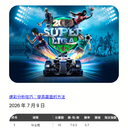
運彩分析技巧：提高贏面的方法
2026 年 7 月 9 日