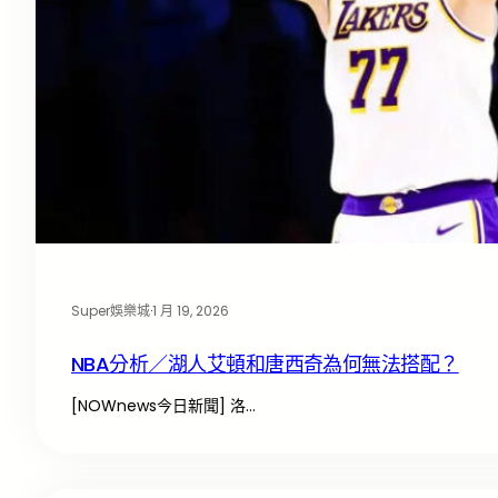
Super娛樂城
·
1 月 19, 2026
NBA分析／湖人艾頓和唐西奇為何無法搭配？
[NOWnews今日新聞] 洛…