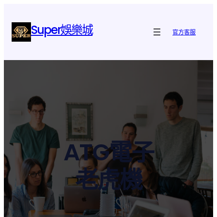
Super娛樂城
官方客服
ATG電子
老虎機