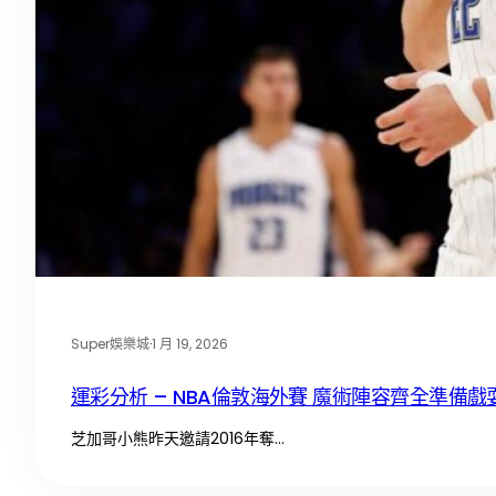
Super娛樂城
·
1 月 19, 2026
運彩分析 – NBA倫敦海外賽 魔術陣容齊全準備戲
芝加哥小熊昨天邀請2016年奪…