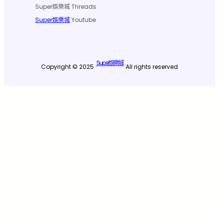
Super娛樂城 Threads
Super娛樂城
Youtube
Super娛樂城
Copyright © 2025 ·
· All rights reserved