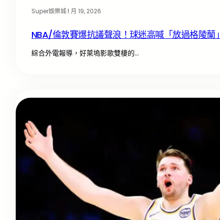
Super娛樂城
·
1 月 19, 2026
NBA/倫敦賽爆抗議聲浪！球迷高喊「放過格陵蘭
綜合外電報導，好萊塢影歌雙棲的…