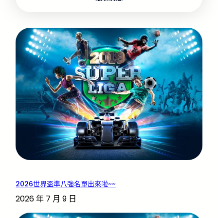
2026世界盃準八強名單出來啦~~
2026 年 7 月 9 日