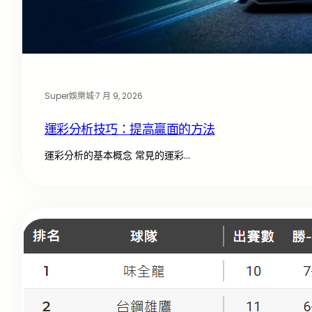
Super娛樂城
·
7 月 9, 2026
運彩分析技巧：提高贏面的方法
運彩分析的基本概念 常見的運彩…