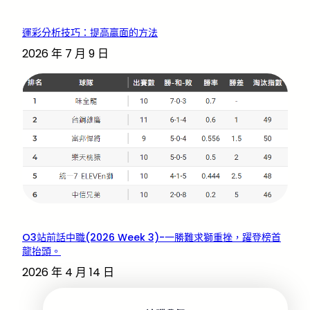
運彩分析技巧：提高贏面的方法
2026 年 7 月 9 日
O3站前話中職(2026 Week 3)-一勝難求獅重挫，躍登榜首
龍抬頭。
2026 年 4 月 14 日