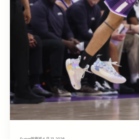
Super娛樂城
·
4 月 13, 2026