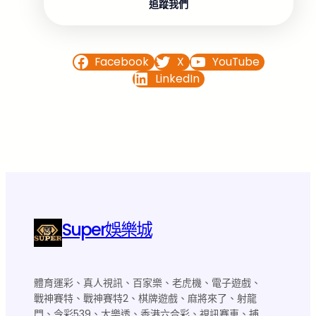
追蹤我們
Facebook
X
YouTube
LinkedIn
Super娛樂城
體育運彩、真人視訊、百家樂、老虎機、電子遊戲、
戰神賽特、戰神賽特2、棋牌遊戲、麻將來了、射龍
門、今彩539、大樂透、香港六合彩、視訊賽車、捕