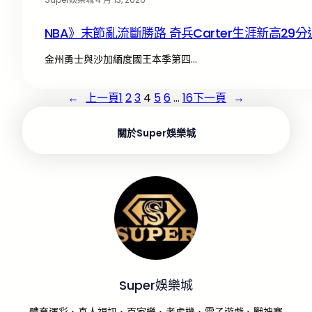
NBA》末節亂流斷勝路 奇兵Carter生涯新高29
金州勇士與沙加緬度國王本季第四…
←
上一頁
1
2
3
4
5
6
…
16
下一頁
→
關於Super娛樂城
Super娛樂城