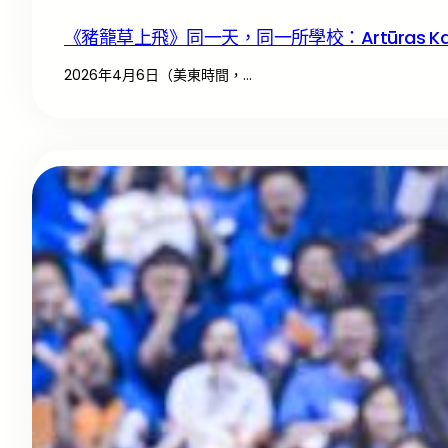
《豬籠草上飛》同一天，同一所學校：Artūras Karniš
2026年4月6日（美東時間，…