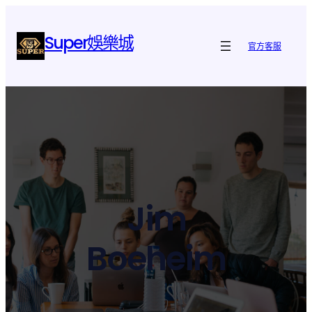
Super娛樂城
官方客服
Jim
Boeheim