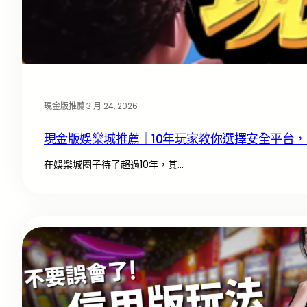
現金版推薦
·
3 月 24, 2026
現金版娛樂城推薦｜10年玩家教你選擇安全平台，s
在娛樂城圈子待了超過10年，其…