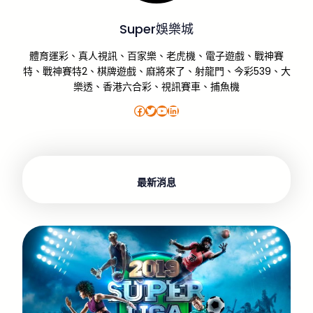
Super娛樂城
體育運彩、真人視訊、百家樂、老虎機、電子遊戲、戰神賽
特、戰神賽特2、棋牌遊戲、麻將來了、射龍門、今彩539、大
樂透、香港六合彩、視訊賽車、捕魚機
Facebook
X
YouTube
LinkedIn
最新消息