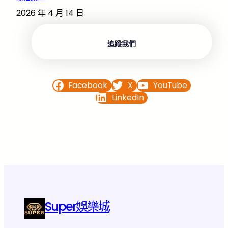
2026 年 4 月 14 日
追蹤我們
Facebook
X
YouTube
LinkedIn
Super娛樂城