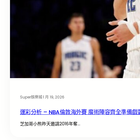
Super娛樂城
·
1 月 19, 2026
運彩分析 – NBA倫敦海外賽 魔術陣容齊全準備戲
芝加哥小熊昨天邀請2016年奪…