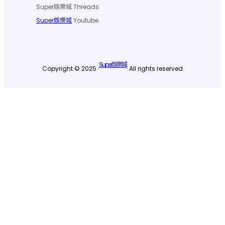
Super娛樂城 Threads
Super娛樂城
Youtube
Super娛樂城
Copyright © 2025 ·
· All rights reserved