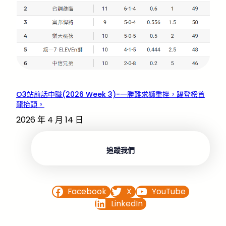
O3站前話中職(2026 Week 3)-一勝難求獅重挫，躍登榜首
龍抬頭。
2026 年 4 月 14 日
追蹤我們
Facebook
X
YouTube
LinkedIn