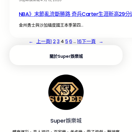
NBA》末節亂流斷勝路 奇兵Carter生涯新高29
金州勇士與沙加緬度國王本季第四…
←
上一頁
1
2
3
4
5
6
…
16
下一頁
→
關於Super娛樂城
Super娛樂城