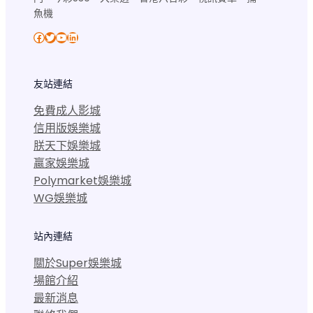
魚機
Facebook
X
YouTube
LinkedIn
友站連結
免費成人影城
信用版娛樂城
朕天下娛樂城
贏家娛樂城
Polymarket娛樂城
WG娛樂城
站內連結
關於Super娛樂城
場館介紹
最新消息