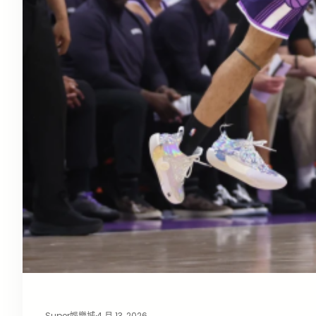
Super娛樂城
·
4 月 13, 2026