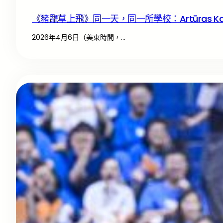
《豬籠草上飛》同一天，同一所學校：Artūras Karniš
2026年4月6日（美東時間，…